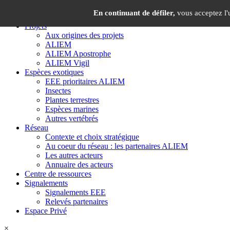
Panneau de gestion des cookies
×
En continuant de défiler,
vous acceptez l'u
Projets
Aux origines des projets
ALIEM
ALIEM Apostrophe
ALIEM Vigil
Espèces exotiques
EEE prioritaires ALIEM
Insectes
Plantes terrestres
Espèces marines
Autres vertébrés
Réseau
Contexte et choix stratégique
Au coeur du réseau : les partenaires ALIEM
Les autres acteurs
Annuaire des acteurs
Centre de ressources
Signalements
Signalements EEE
Relevés partenaires
Espace Privé
×