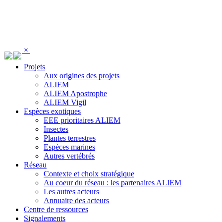
Panneau de gestion des cookies
×
Projets
Aux origines des projets
ALIEM
ALIEM Apostrophe
ALIEM Vigil
Espèces exotiques
EEE prioritaires ALIEM
Insectes
Plantes terrestres
Espèces marines
Autres vertébrés
Réseau
Contexte et choix stratégique
Au coeur du réseau : les partenaires ALIEM
Les autres acteurs
Annuaire des acteurs
Centre de ressources
Signalements