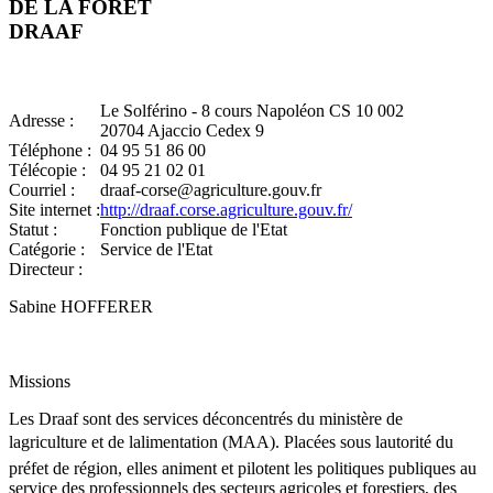
DE LA FORET
DRAAF
Le Solférino - 8 cours Napoléon CS 10 002
Adresse :
20704 Ajaccio Cedex 9
Téléphone :
04 95 51 86 00
Télécopie :
04 95 21 02 01
Courriel :
draaf-corse@agriculture.gouv.fr
Site internet :
http://draaf.corse.agriculture.gouv.fr/
Statut :
Fonction publique de l'Etat
Catégorie :
Service de l'Etat
Directeur :
Sabine HOFFERER
Missions
Les Draaf sont des services déconcentrés du ministère de
lagriculture et de lalimentation (MAA). Placées sous lautorité du
préfet de région, elles animent et pilotent les politiques publiques au
service des professionnels des secteurs agricoles et forestiers, des