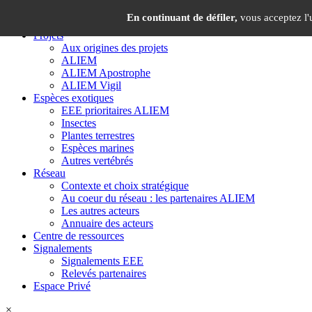
Panneau de gestion des cookies
×
En continuant de défiler,
vous acceptez l'u
Projets
Aux origines des projets
ALIEM
ALIEM Apostrophe
ALIEM Vigil
Espèces exotiques
EEE prioritaires ALIEM
Insectes
Plantes terrestres
Espèces marines
Autres vertébrés
Réseau
Contexte et choix stratégique
Au coeur du réseau : les partenaires ALIEM
Les autres acteurs
Annuaire des acteurs
Centre de ressources
Signalements
Signalements EEE
Relevés partenaires
Espace Privé
×