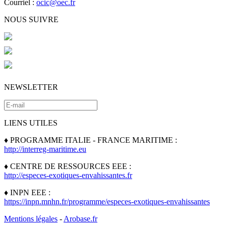
Courriel :
ocic@oec.fr
NOUS SUIVRE
NEWSLETTER
LIENS UTILES
♦ PROGRAMME ITALIE - FRANCE MARITIME :
http://interreg-maritime.eu
♦ CENTRE DE RESSOURCES EEE :
http://especes-exotiques-envahissantes.fr
♦ INPN EEE :
https://inpn.mnhn.fr/programme/especes-exotiques-envahissantes
Mentions légales
-
Arobase.fr