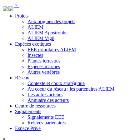
Panneau de gestion des cookies
×
Projets
Aux origines des projets
ALIEM
ALIEM Apostrophe
ALIEM Vigil
Espèces exotiques
EEE prioritaires ALIEM
Insectes
Plantes terrestres
Espèces marines
Autres vertébrés
Réseau
Contexte et choix stratégique
Au coeur du réseau : les partenaires ALIEM
Les autres acteurs
Annuaire des acteurs
Centre de ressources
Signalements
Signalements EEE
Relevés partenaires
Espace Privé
×