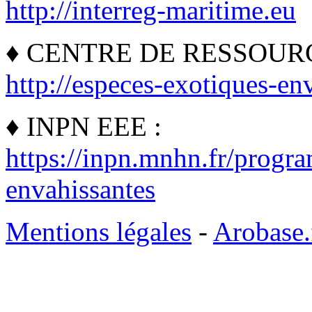
http://interreg-maritime.eu
♦ CENTRE DE RESSOURC
http://especes-exotiques-env
♦ INPN EEE :
https://inpn.mnhn.fr/progr
envahissantes
Mentions légales
-
Arobase.