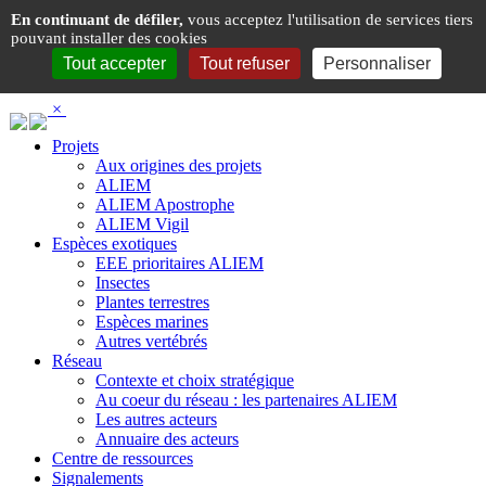
Panneau de gestion des cookies
En continuant de défiler,
vous acceptez l'utilisation de services tiers
pouvant installer des cookies
Tout accepter
Tout refuser
Personnaliser
×
Projets
Aux origines des projets
ALIEM
ALIEM Apostrophe
ALIEM Vigil
Espèces exotiques
EEE prioritaires ALIEM
Insectes
Plantes terrestres
Espèces marines
Autres vertébrés
Réseau
Contexte et choix stratégique
Au coeur du réseau : les partenaires ALIEM
Les autres acteurs
Annuaire des acteurs
Centre de ressources
Signalements