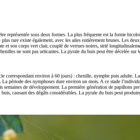
e représentée sous deux formes. La plus fréquente est la forme bicolor
plus rare existe également, avec les ailes entièrement brunes. Les deux 
ante et son corps vert clair, couplé de verrues noires, strié longitudinale
enilles ne sont pas urticantes. La pyrale du buis peut être décelée sur le
ycle correspondant environ à 60 jours) : chenille, nymphe puis adulte. L
festés. La période des nymphoses dure environ un mois. A ce stade l’indivi
rois semaines de développement. La première génération de papillons prend
du buis, causant des dégâts considérables. La pyrale du buis peut produi