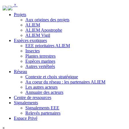
Panneau de gestion des cookies
×
Projets
Aux origines des projets
ALIEM
ALIEM Apostrophe
ALIEM Vigil
Espèces exotiques
EEE prioritaires ALIEM
Insectes
Plantes terrestres
Espèces marines
Autres vertébrés
Réseau
Contexte et choix stratégique
Au coeur du réseau : les partenaires ALIEM
Les autres acteurs
Annuaire des acteurs
Centre de ressources
Signalements
Signalements EEE
Relevés partenaires
Espace Privé
×