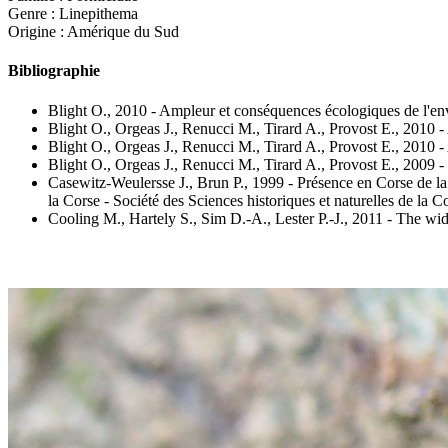
Genre : Linepithema
Origine : Amérique du Sud
Bibliographie
Blight O., 2010
- Ampleur et conséquences écologiques de l'env
Blight O., Orgeas J., Renucci M., Tirard A., Provost E., 2010
- 
Blight O., Orgeas J., Renucci M., Tirard A., Provost E., 2010
- 
Blight O., Orgeas J., Renucci M., Tirard A., Provost E., 2009
-
Casewitz-Weulersse J., Brun P., 1999
- Présence en Corse de l
la Corse - Société des Sciences historiques et naturelles de la
Cooling M., Hartely S., Sim D.-A., Lester P.-J., 2011
- The wid