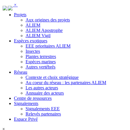
Panneau de gestion des cookies
×
Projets
Aux origines des projets
ALIEM
ALIEM Apostrophe
ALIEM Vigil
Espèces exotiques
EEE prioritaires ALIEM
Insectes
Plantes terrestres
Espèces marines
Autres vertébrés
Réseau
Contexte et choix stratégique
Au coeur du réseau : les partenaires ALIEM
Les autres acteurs
Annuaire des acteurs
Centre de ressources
Signalements
Signalements EEE
Relevés partenaires
Espace Privé
×