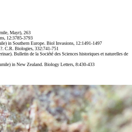
umile, Mayr)
, 263
ions, 12:3785-3793
mile) in Southern Europe
. Biol Invasions, 12:1491-1497
a?
. C.R. Biologies, 332:741-751
rinae)
. Bulletin de la Société des Sciences historiques et naturelles de
humile) in New Zealand
. Biology Letters, 8:430-433