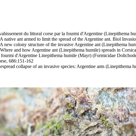
ahissement du littoral corse par la fourmi d'Argentine (Linepithema h
A native ant armed to limit the spread of the Argentine ant
. Biol Invas
A new colony structure of the invasive Argentine ant (Linepithema hu
 Where and how Argentine ant (Linepithema humile) spreads in Corsic
a fourmi d'Argentine Linepithema humile (Mayr) (Formicidae Dolichode
 Corse, 686:151-162
espread collapse of an invasive species: Argentine ants (Linepithema 