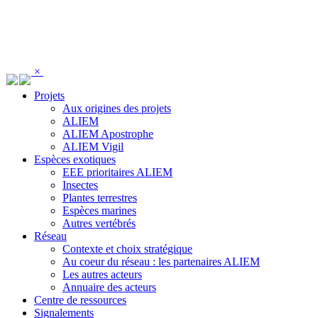
Panneau de gestion des cookies
×
Projets
Aux origines des projets
ALIEM
ALIEM Apostrophe
ALIEM Vigil
Espèces exotiques
EEE prioritaires ALIEM
Insectes
Plantes terrestres
Espèces marines
Autres vertébrés
Réseau
Contexte et choix stratégique
Au coeur du réseau : les partenaires ALIEM
Les autres acteurs
Annuaire des acteurs
Centre de ressources
Signalements