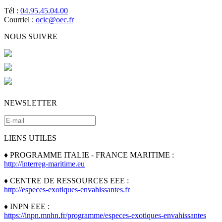
Tél :
04.95.45.04.00
Courriel :
ocic@oec.fr
NOUS SUIVRE
NEWSLETTER
LIENS UTILES
♦ PROGRAMME ITALIE - FRANCE MARITIME :
http://interreg-maritime.eu
♦ CENTRE DE RESSOURCES EEE :
http://especes-exotiques-envahissantes.fr
♦ INPN EEE :
https://inpn.mnhn.fr/programme/especes-exotiques-envahissantes