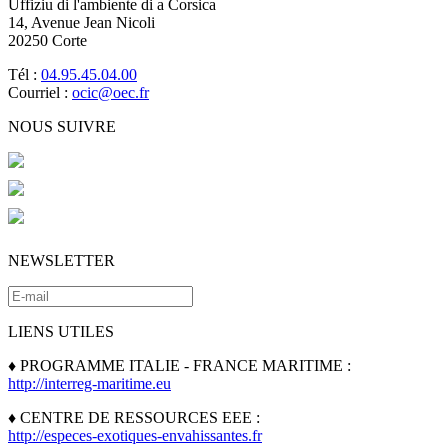
Uffiziu di l'ambiente di a Corsica
14, Avenue Jean Nicoli
20250 Corte
Tél :
04.95.45.04.00
Courriel :
ocic@oec.fr
NOUS SUIVRE
NEWSLETTER
LIENS UTILES
♦ PROGRAMME ITALIE - FRANCE MARITIME :
http://interreg-maritime.eu
♦ CENTRE DE RESSOURCES EEE :
http://especes-exotiques-envahissantes.fr