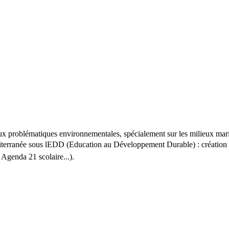
e aux problématiques environnementales, spécialement sur les milieux mar
iterranée sous lEDD (Education au Développement Durable) : création e
 Agenda 21 scolaire...).