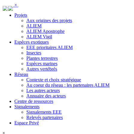
Panneau de gestion des cookies
×
Projets
Aux origines des projets
ALIEM
ALIEM Apostrophe
ALIEM Vigil
Espèces exotiques
EEE prioritaires ALIEM
Insectes
Plantes terrestres
Espèces marines
Autres vertébrés
Réseau
Contexte et choix stratégique
Au coeur du réseau : les partenaires ALIEM
Les autres acteurs
Annuaire des acteurs
Centre de ressources
Signalements
Signalements EEE
Relevés partenaires
Espace Privé
×