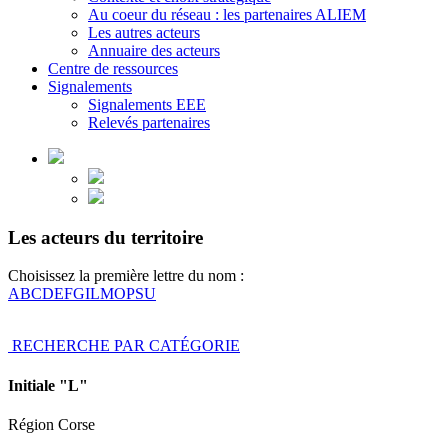
Au coeur du réseau : les partenaires ALIEM
Les autres acteurs
Annuaire des acteurs
Centre de ressources
Signalements
Signalements EEE
Relevés partenaires
Les acteurs du territoire
Choisissez la première lettre du nom :
A
B
C
D
E
F
G
I
L
M
O
P
S
U
RECHERCHE PAR CATÉGORIE
Initiale "L"
Région Corse