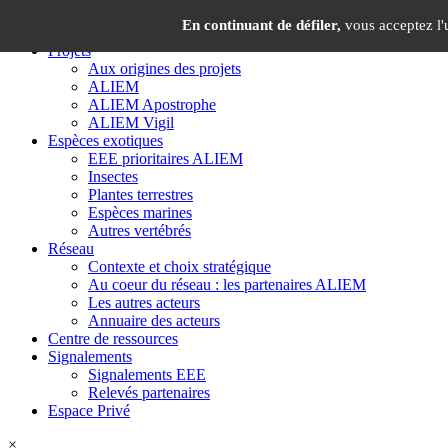
Panneau de gestion des cookies
×
En continuant de défiler,
vous acceptez l'u
Projets
Aux origines des projets
ALIEM
ALIEM Apostrophe
ALIEM Vigil
Espèces exotiques
EEE prioritaires ALIEM
Insectes
Plantes terrestres
Espèces marines
Autres vertébrés
Réseau
Contexte et choix stratégique
Au coeur du réseau : les partenaires ALIEM
Les autres acteurs
Annuaire des acteurs
Centre de ressources
Signalements
Signalements EEE
Relevés partenaires
Espace Privé
×