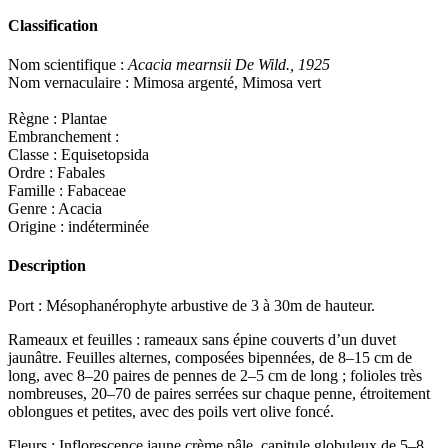
Classification
Nom scientifique :
Acacia mearnsii De Wild., 1925
Nom vernaculaire : Mimosa argenté, Mimosa vert
Règne : Plantae
Embranchement :
Classe : Equisetopsida
Ordre : Fabales
Famille : Fabaceae
Genre : Acacia
Origine : indéterminée
Description
Port
: Mésophanérophyte arbustive de 3 à 30m de hauteur.
Rameaux et feuilles
: rameaux sans épine couverts d’un duvet
jaunâtre. Feuilles alternes, composées bipennées, de 8–15 cm de
long, avec 8–20 paires de pennes de 2–5 cm de long ; folioles très
nombreuses, 20–70 de paires serrées sur chaque penne, étroitement
oblongues et petites, avec des poils vert olive foncé.
Fleurs
: Inflorescence jaune crème pâle, capitule globuleux de 5–8