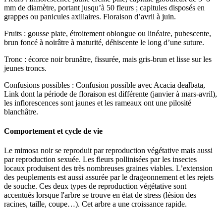
mm de diamètre, portant jusqu’à 50 fleurs ; capitules disposés en
grappes ou panicules axillaires. Floraison d’avril à juin.
Fruits
: gousse plate, étroitement oblongue ou linéaire, pubescente,
brun foncé à noirâtre à maturité, déhiscente le long d’une suture.
Tronc
: écorce noir brunâtre, fissurée, mais gris-brun et lisse sur les
jeunes troncs.
Confusions possibles
: Confusion possible avec Acacia dealbata,
Link dont la période de floraison est différente (janvier à mars-avril),
les inflorescences sont jaunes et les rameaux ont une pilosité
blanchâtre.
Comportement et cycle de vie
Le mimosa noir se reproduit par reproduction végétative mais aussi
par reproduction sexuée. Les fleurs pollinisées par les insectes
locaux produisent des très nombreuses graines viables. L’extension
des peuplements est aussi assurée par le drageonnement et les rejets
de souche. Ces deux types de reproduction végétative sont
accentués lorsque l'arbre se trouve en état de stress (lésion des
racines, taille, coupe…). Cet arbre a une croissance rapide.