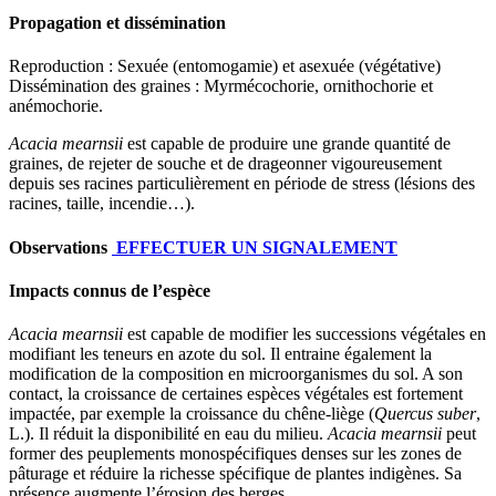
Propagation et dissémination
Reproduction
: Sexuée (entomogamie) et asexuée (végétative)
Dissémination des graines
: Myrmécochorie, ornithochorie et
anémochorie.
Acacia mearnsii
est capable de produire une grande quantité de
graines, de rejeter de souche et de drageonner vigoureusement
depuis ses racines particulièrement en période de stress (lésions des
racines, taille, incendie…).
Observations
EFFECTUER UN SIGNALEMENT
Impacts connus de l’espèce
Acacia mearnsii
est capable de modifier les successions végétales en
modifiant les teneurs en azote du sol. Il entraine également la
modification de la composition en microorganismes du sol. A son
contact, la croissance de certaines espèces végétales est fortement
impactée, par exemple la croissance du chêne-liège (
Quercus suber
,
L.). Il réduit la disponibilité en eau du milieu.
Acacia mearnsii
peut
former des peuplements monospécifiques denses sur les zones de
pâturage et réduire la richesse spécifique de plantes indigènes. Sa
présence augmente l’érosion des berges.