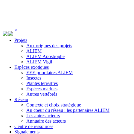
Panneau de gestion des cookies
×
Projets
Aux origines des projets
ALIEM
ALIEM Apostrophe
ALIEM Vigil
Espèces exotiques
EEE prioritaires ALIEM
Insectes
Plantes terrestres
Espèces marines
Autres vertébrés
Réseau
Contexte et choix stratégique
Au coeur du réseau : les partenaires ALIEM
Les autres acteurs
Annuaire des acteurs
Centre de ressources
Signalements