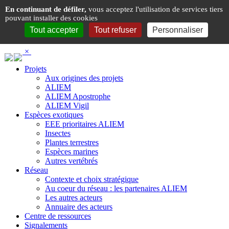
Panneau de gestion des cookies
En continuant de défiler,
vous acceptez l'utilisation de services tiers
pouvant installer des cookies
Tout accepter
Tout refuser
Personnaliser
×
Projets
Aux origines des projets
ALIEM
ALIEM Apostrophe
ALIEM Vigil
Espèces exotiques
EEE prioritaires ALIEM
Insectes
Plantes terrestres
Espèces marines
Autres vertébrés
Réseau
Contexte et choix stratégique
Au coeur du réseau : les partenaires ALIEM
Les autres acteurs
Annuaire des acteurs
Centre de ressources
Signalements