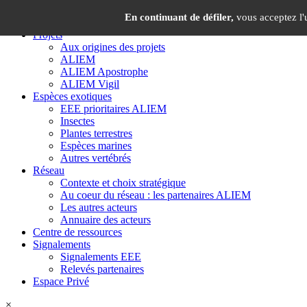
Panneau de gestion des cookies
×
En continuant de défiler,
vous acceptez l'u
Projets
Aux origines des projets
ALIEM
ALIEM Apostrophe
ALIEM Vigil
Espèces exotiques
EEE prioritaires ALIEM
Insectes
Plantes terrestres
Espèces marines
Autres vertébrés
Réseau
Contexte et choix stratégique
Au coeur du réseau : les partenaires ALIEM
Les autres acteurs
Annuaire des acteurs
Centre de ressources
Signalements
Signalements EEE
Relevés partenaires
Espace Privé
×