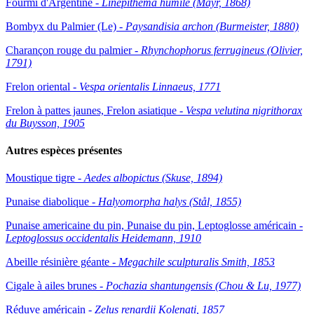
Fourmi d'Argentine -
Linepithema humile (Mayr, 1868)
Bombyx du Palmier (Le) -
Paysandisia archon (Burmeister, 1880)
Charançon rouge du palmier -
Rhynchophorus ferrugineus (Olivier,
1791)
Frelon oriental -
Vespa orientalis Linnaeus, 1771
Frelon à pattes jaunes, Frelon asiatique -
Vespa velutina nigrithorax
du Buysson, 1905
Autres espèces présentes
Moustique tigre -
Aedes albopictus (Skuse, 1894)
Punaise diabolique -
Halyomorpha halys (Stål, 1855)
Punaise americaine du pin, Punaise du pin, Leptoglosse américain -
Leptoglossus occidentalis Heidemann, 1910
Abeille résinière géante -
Megachile sculpturalis Smith, 1853
Cigale à ailes brunes -
Pochazia shantungensis (Chou & Lu, 1977)
Réduve américain -
Zelus renardii Kolenati, 1857