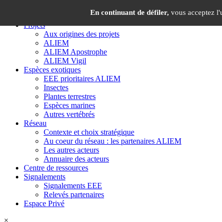
Panneau de gestion des cookies
×
En continuant de défiler,
vous acceptez l'u
Projets
Aux origines des projets
ALIEM
ALIEM Apostrophe
ALIEM Vigil
Espèces exotiques
EEE prioritaires ALIEM
Insectes
Plantes terrestres
Espèces marines
Autres vertébrés
Réseau
Contexte et choix stratégique
Au coeur du réseau : les partenaires ALIEM
Les autres acteurs
Annuaire des acteurs
Centre de ressources
Signalements
Signalements EEE
Relevés partenaires
Espace Privé
×