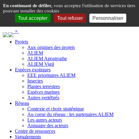
Panneau de gestion des cookies
En continuant de défiler,
vous acceptez l'utilisation de services tiers
pouvant installer des cookies
Tout accepter
Tout refuser
Personnaliser
×
Projets
Aux origines des projets
ALIEM
ALIEM Apostrophe
ALIEM Vigil
Espèces exotiques
EEE prioritaires ALIEM
Insectes
Plantes terrestres
Espèces marines
Autres vertébrés
Réseau
Contexte et choix stratégique
Au coeur du réseau : les partenaires ALIEM
Les autres acteurs
Annuaire des acteurs
Centre de ressources
Signalements