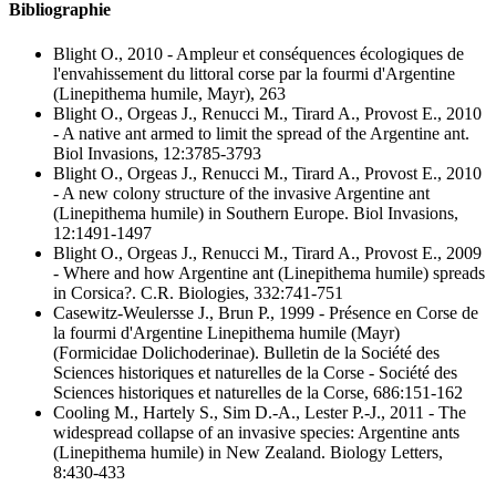
Bibliographie
Blight O., 2010
- Ampleur et conséquences écologiques de
l'envahissement du littoral corse par la fourmi d'Argentine
(Linepithema humile, Mayr)
, 263
Blight O., Orgeas J., Renucci M., Tirard A., Provost E., 2010
- A native ant armed to limit the spread of the Argentine ant
.
Biol Invasions, 12:3785-3793
Blight O., Orgeas J., Renucci M., Tirard A., Provost E., 2010
- A new colony structure of the invasive Argentine ant
(Linepithema humile) in Southern Europe
. Biol Invasions,
12:1491-1497
Blight O., Orgeas J., Renucci M., Tirard A., Provost E., 2009
- Where and how Argentine ant (Linepithema humile) spreads
in Corsica?
. C.R. Biologies, 332:741-751
Casewitz-Weulersse J., Brun P., 1999
- Présence en Corse de
la fourmi d'Argentine Linepithema humile (Mayr)
(Formicidae Dolichoderinae)
. Bulletin de la Société des
Sciences historiques et naturelles de la Corse - Société des
Sciences historiques et naturelles de la Corse, 686:151-162
Cooling M., Hartely S., Sim D.-A., Lester P.-J., 2011
- The
widespread collapse of an invasive species: Argentine ants
(Linepithema humile) in New Zealand
. Biology Letters,
8:430-433