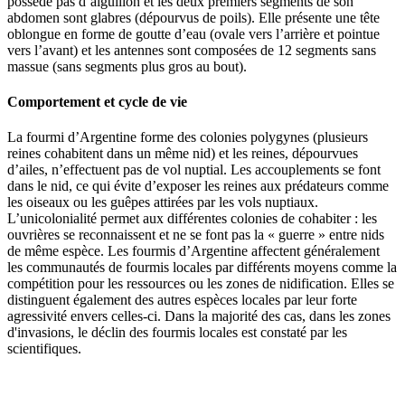
possède pas d’aiguillon et les deux premiers segments de son
abdomen sont glabres (dépourvus de poils). Elle présente une tête
oblongue en forme de goutte d’eau (ovale vers l’arrière et pointue
vers l’avant) et les antennes sont composées de 12 segments sans
massue (sans segments plus gros au bout).
Comportement et cycle de vie
La fourmi d’Argentine forme des colonies polygynes (plusieurs
reines cohabitent dans un même nid) et les reines, dépourvues
d’ailes, n’effectuent pas de vol nuptial. Les accouplements se font
dans le nid, ce qui évite d’exposer les reines aux prédateurs comme
les oiseaux ou les guêpes attirées par les vols nuptiaux.
L’unicolonialité permet aux différentes colonies de cohabiter : les
ouvrières se reconnaissent et ne se font pas la « guerre » entre nids
de même espèce. Les fourmis d’Argentine affectent généralement
les communautés de fourmis locales par différents moyens comme la
compétition pour les ressources ou les zones de nidification. Elles se
distinguent également des autres espèces locales par leur forte
agressivité envers celles-ci. Dans la majorité des cas, dans les zones
d'invasions, le déclin des fourmis locales est constaté par les
scientifiques.