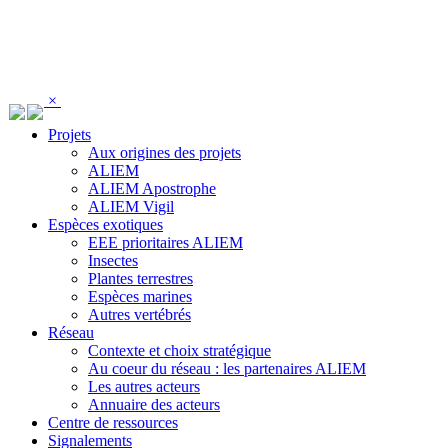
Panneau de gestion des cookies
×
Projets
Aux origines des projets
ALIEM
ALIEM Apostrophe
ALIEM Vigil
Espèces exotiques
EEE prioritaires ALIEM
Insectes
Plantes terrestres
Espèces marines
Autres vertébrés
Réseau
Contexte et choix stratégique
Au coeur du réseau : les partenaires ALIEM
Les autres acteurs
Annuaire des acteurs
Centre de ressources
Signalements