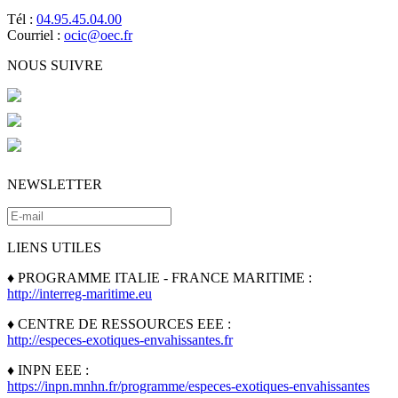
Tél :
04.95.45.04.00
Courriel :
ocic@oec.fr
NOUS SUIVRE
NEWSLETTER
LIENS UTILES
♦ PROGRAMME ITALIE - FRANCE MARITIME :
http://interreg-maritime.eu
♦ CENTRE DE RESSOURCES EEE :
http://especes-exotiques-envahissantes.fr
♦ INPN EEE :
https://inpn.mnhn.fr/programme/especes-exotiques-envahissantes