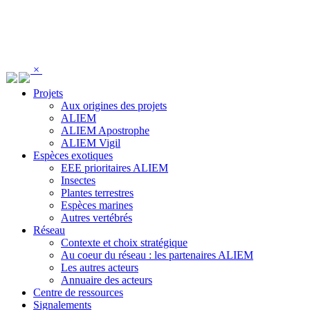
Panneau de gestion des cookies
×
Projets
Aux origines des projets
ALIEM
ALIEM Apostrophe
ALIEM Vigil
Espèces exotiques
EEE prioritaires ALIEM
Insectes
Plantes terrestres
Espèces marines
Autres vertébrés
Réseau
Contexte et choix stratégique
Au coeur du réseau : les partenaires ALIEM
Les autres acteurs
Annuaire des acteurs
Centre de ressources
Signalements