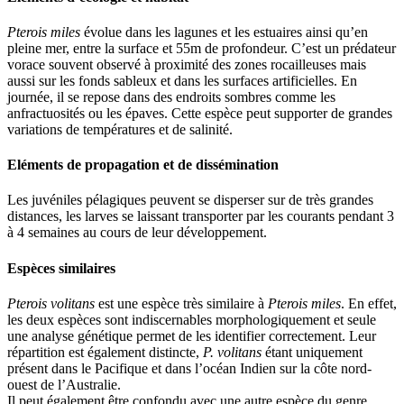
Pterois miles
évolue dans les lagunes et les estuaires ainsi qu’en
pleine mer, entre la surface et 55m de profondeur. C’est un prédateur
vorace souvent observé à proximité des zones rocailleuses mais
aussi sur les fonds sableux et dans les surfaces artificielles. En
journée, il se repose dans des endroits sombres comme les
anfractuosités ou les épaves. Cette espèce peut supporter de grandes
variations de températures et de salinité.
Eléments de propagation et de dissémination
Les juvéniles pélagiques peuvent se disperser sur de très grandes
distances, les larves se laissant transporter par les courants pendant 3
à 4 semaines au cours de leur développement.
Espèces similaires
Pterois volitans
est une espèce très similaire à
Pterois miles
. En effet,
les deux espèces sont indiscernables morphologiquement et seule
une analyse génétique permet de les identifier correctement. Leur
répartition est également distincte,
P. volitans
étant uniquement
présent dans le Pacifique et dans l’océan Indien sur la côte nord-
ouest de l’Australie.
Il peut également être confondu avec une autre espèce du genre,