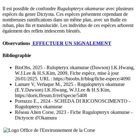
Il est possible de confondre
Rugulopteryx okamurae
avec plusieurs
espèces du genre Dictyota. Ces espèces présentent cependant de
nombreuses ramifications dans un même plan, avec un thalle en
ruban, plus fin et translucide. Les individus de ces espèces arborent
également des reflets iridescents bleutés.
Observations
EFFECTUER UN SIGNALEMENT
Bibliographie
BioObs, 2025
- Rulopteryx okamurae (Dawson) I.K.Hwang,
W.J.Lee & H.S.Kim, 2009, Fiche espèce, mise à jour
26/01/2025. URL : https://bioobs.fr/blog/fiche-espece/4090
Lamare V, Verlaque M., 2025
- Rugulopteryx okamurae
(E.Y.Dawson) I.K.Hwang, W.J.Lee & H.S.Kim,
https://doris.ffessm.fr/ref/specie/5408
Porrazzo E., 2024
- SCHEDA DI RICONOSCIMENTO -
Rugulopteryx okamurae
Réseau Alien Corse, 2023
- Fiche Rugulopteryx okamurae -
Dictyocte d'Okamura