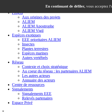
Panneau de gestion des cookies
×
En continuant de défiler,
vous acceptez l'u
Projets
Aux origines des projets
ALIEM
ALIEM Apostrophe
ALIEM Vigil
Espèces exotiques
EEE prioritaires ALIEM
Insectes
Plantes terrestres
Espèces marines
Autres vertébrés
Réseau
Contexte et choix stratégique
Au coeur du réseau : les partenaires ALIEM
Les autres acteurs
Annuaire des acteurs
Centre de ressources
Signalements
Signalements EEE
Relevés partenaires
Espace Privé
×