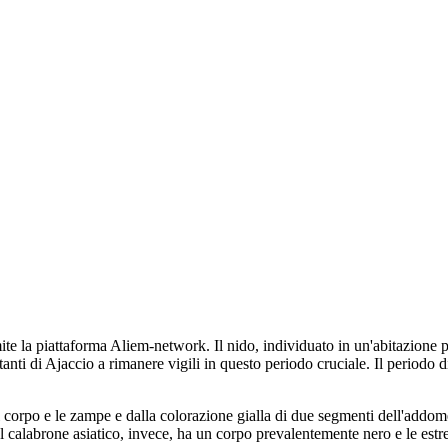
e la piattaforma Aliem-network. Il nido, individuato in un'abitazione priv
bitanti di Ajaccio a rimanere vigili in questo periodo cruciale. Il period
il corpo e le zampe e dalla colorazione gialla di due segmenti dell'addo
Il calabrone asiatico, invece, ha un corpo prevalentemente nero e le estr