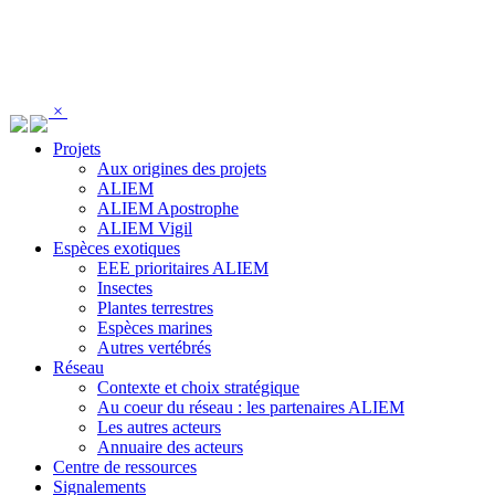
Panneau de gestion des cookies
×
Projets
Aux origines des projets
ALIEM
ALIEM Apostrophe
ALIEM Vigil
Espèces exotiques
EEE prioritaires ALIEM
Insectes
Plantes terrestres
Espèces marines
Autres vertébrés
Réseau
Contexte et choix stratégique
Au coeur du réseau : les partenaires ALIEM
Les autres acteurs
Annuaire des acteurs
Centre de ressources
Signalements