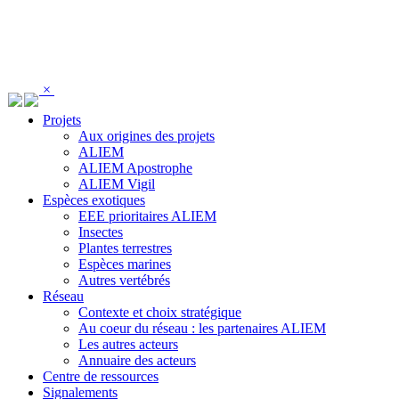
Panneau de gestion des cookies
×
Projets
Aux origines des projets
ALIEM
ALIEM Apostrophe
ALIEM Vigil
Espèces exotiques
EEE prioritaires ALIEM
Insectes
Plantes terrestres
Espèces marines
Autres vertébrés
Réseau
Contexte et choix stratégique
Au coeur du réseau : les partenaires ALIEM
Les autres acteurs
Annuaire des acteurs
Centre de ressources
Signalements