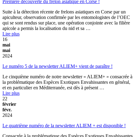
Première découverte du frelon asiatique en Corse !
Suite à la détection récente de frelons asiatiques en Corse par un
apiculteur, observation confirmée par les entomologistes de l’OEC
qui se sont rendus sur place, une opération conjointe avec la filière
apicole a permis la localisation du nid et sa …
Lire plus
16
mai
mai
2024
Le numéro 5 de la newsletter ALIEM+ vient de paraître !
Le cinquième numéro de notre newsletter « ALIEM+ » consacrée à
la problématique des Espèces Exotiques Envahissantes en général,
et en particulier en Méditerranée, est dès à présent …
Lire plus
22
février
févr.
2024
Le quatrième numéro de la newsletter ALIEM + est disponible !
Consacrée à la problématique des Espèces Exotiques Envahissantes