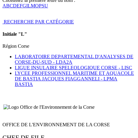
Choisissez la première lettre du nom :
A
B
C
D
E
F
G
I
L
M
O
P
S
U
RECHERCHE PAR CATÉGORIE
Initiale "L"
Région Corse
LABORATOIRE DEPARTEMENTAL D'ANALYSES DE
CORSE-DU-SUD -
LDA2A
LIGUE INSULAIRE SPELEOLOGIQUE CORSE -
LISC
LYCEE PROFESSIONNEL MARITIME ET AQUACOLE
DE BASTIA JACQUES FIAGGANNELI -
LPMA
BASTIA
OFFICE DE L'ENVIRONNEMENT DE LA CORSE
CHEF DE FILE