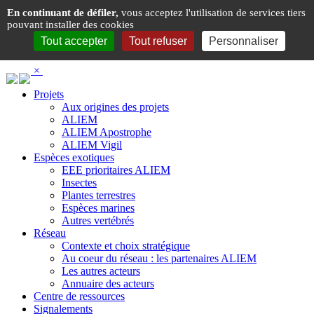
Panneau de gestion des cookies
En continuant de défiler,
vous acceptez l'utilisation de services tiers
pouvant installer des cookies
Tout accepter
Tout refuser
Personnaliser
×
Projets
Aux origines des projets
ALIEM
ALIEM Apostrophe
ALIEM Vigil
Espèces exotiques
EEE prioritaires ALIEM
Insectes
Plantes terrestres
Espèces marines
Autres vertébrés
Réseau
Contexte et choix stratégique
Au coeur du réseau : les partenaires ALIEM
Les autres acteurs
Annuaire des acteurs
Centre de ressources
Signalements