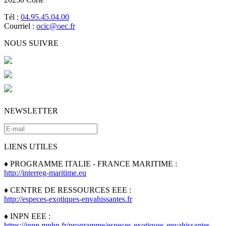
Tél :
04.95.45.04.00
Courriel :
ocic@oec.fr
NOUS SUIVRE
NEWSLETTER
LIENS UTILES
♦ PROGRAMME ITALIE - FRANCE MARITIME :
http://interreg-maritime.eu
♦ CENTRE DE RESSOURCES EEE :
http://especes-exotiques-envahissantes.fr
♦ INPN EEE :
https://inpn.mnhn.fr/programme/especes-exotiques-envahissantes