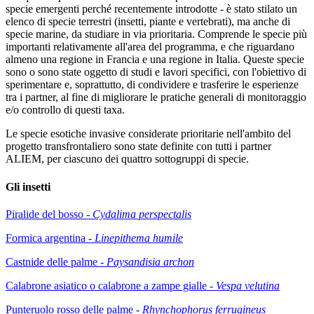
specie emergenti perché recentemente introdotte - è stato stilato un
elenco di specie terrestri (insetti, piante e vertebrati), ma anche di
specie marine, da studiare in via prioritaria. Comprende le specie più
importanti relativamente all'area del programma, e che riguardano
almeno una regione in Francia e una regione in Italia. Queste specie
sono o sono state oggetto di studi e lavori specifici, con l'obiettivo di
sperimentare e, soprattutto, di condividere e trasferire le esperienze
tra i partner, al fine di migliorare le pratiche generali di monitoraggio
e/o controllo di questi taxa.
Le specie esotiche invasive considerate prioritarie nell'ambito del
progetto transfrontaliero sono state definite con tutti i partner
ALIEM, per ciascuno dei quattro sottogruppi di specie.
Gli insetti
Piralide del bosso -
Cydalima perspectalis
Formica argentina -
Linepithema humile
Castnide delle palme -
Paysandisia archon
Calabrone asiatico o calabrone a zampe gialle -
Vespa velutina
Punteruolo rosso delle palme -
Rhynchophorus ferrugineus