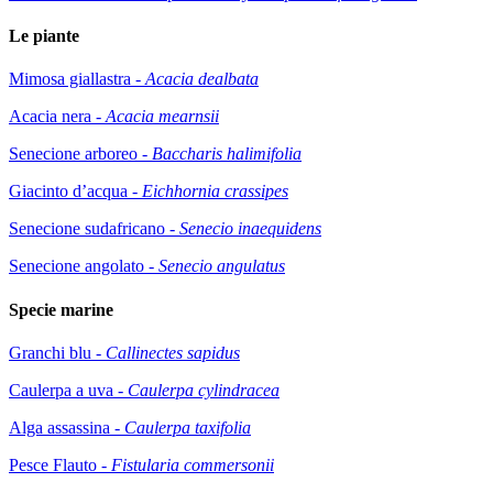
Le piante
Mimosa giallastra -
Acacia dealbata
Acacia nera -
Acacia mearnsii
Senecione arboreo -
Baccharis halimifolia
Giacinto d’acqua -
Eichhornia crassipes
Senecione sudafricano -
Senecio inaequidens
Senecione angolato -
Senecio angulatus
Specie marine
Granchi blu -
Callinectes sapidus
Caulerpa a uva -
Caulerpa cylindracea
Alga assassina -
Caulerpa taxifolia
Pesce Flauto -
Fistularia commersonii