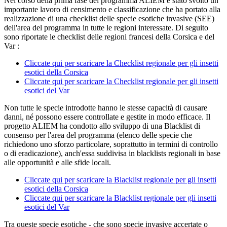
Nel corso della prima fase del programma ALIEM è stato svolto un
importante lavoro di censimento e classificazione che ha portato alla
realizzazione di una checklist delle specie esotiche invasive (SEE)
dell'area del programma in tutte le regioni interessate. Di seguito
sono riportate le checklist delle regioni francesi della Corsica e del
Var :
Cliccate qui per scaricare la Checklist regionale per gli insetti
esotici della Corsica
Cliccate qui per scaricare la Checklist regionale per gli insetti
esotici del Var
Non tutte le specie introdotte hanno le stesse capacità di causare
danni, né possono essere controllate e gestite in modo efficace. Il
progetto ALIEM ha condotto allo sviluppo di una Blacklist di
consenso per l'area del programma (elenco delle specie che
richiedono uno sforzo particolare, soprattutto in termini di controllo
o di eradicazione), anch'essa suddivisa in blacklists regionali in base
alle opportunità e alle sfide locali.
Cliccate qui per scaricare la Blacklist regionale per gli insetti
esotici della Corsica
Cliccate qui per scaricare la Blacklist regionale per gli insetti
esotici del Var
Tra queste specie esotiche - che sono specie invasive accertate o